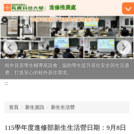
跳
進修推廣處
到
主
要
內
容
區
校外賃居學生輔導座談會，協助學生提升居住安全與生活適
應，打造安心的校外居住環境。
:::
首頁
新生資訊
新生生活營
115學年度進修部新生生活營日期：9月8日